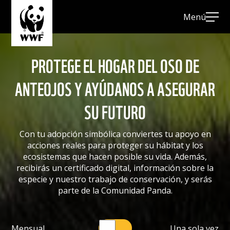
Menú
PROTEGE EL HOGAR DEL OSO DE
INICIO
ANTEOJOS Y AYÚDANOS A ASEGURAR
ADOPCIÓN DE ESPECIES
SU FUTURO
BOSQUES
DELFIN ROSADO
Con tu adopción simbólica conviertes tu apoyo en
acciones reales para proteger su hábitat y los
DONAR A LA ABEJA
ecosistemas que hacen posible su vida. Además,
recibirás un certificado digital, información sobre la
DONAR A LA BALLENA
especie y nuestro trabajo de conservación, y serás
parte de la Comunidad Panda.
DONAR A LA NUTRIA GIGANTE
DONAR AL CHIGÜIRO
Mensual
Una sola vez