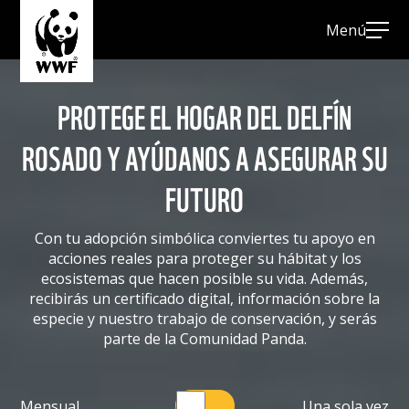
Menú
PROTEGE EL HOGAR DEL DELFÍN
INICIO
ROSADO Y AYÚDANOS A ASEGURAR SU
ADOPCIÓN DE ESPECIES
FUTURO
BOSQUES
DELFIN ROSADO
Con tu adopción simbólica conviertes tu apoyo en
acciones reales para proteger su hábitat y los
DONAR A LA ABEJA
ecosistemas que hacen posible su vida. Además,
recibirás un certificado digital, información sobre la
DONAR A LA BALLENA
especie y nuestro trabajo de conservación, y serás
parte de la Comunidad Panda.
DONAR A LA NUTRIA GIGANTE
DONAR AL CHIGÜIRO
Mensual
Una sola vez